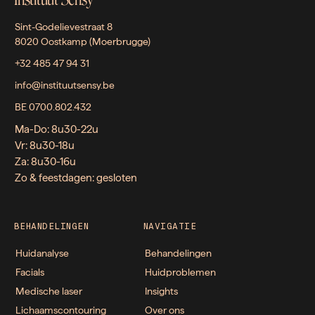
Sint-Godelievestraat 8
8020 Oostkamp (Moerbrugge)
+32 485 47 94 31
info@instituutsensy.be
BE 0700.802.432
Ma-Do: 8u30-22u
Vr: 8u30-18u
Za: 8u30-16u
Zo & feestdagen: gesloten
BEHANDELINGEN
NAVIGATIE
Huidanalyse
Behandelingen
Facials
Huidproblemen
Medische laser
Insights
Lichaamscontouring
Over ons