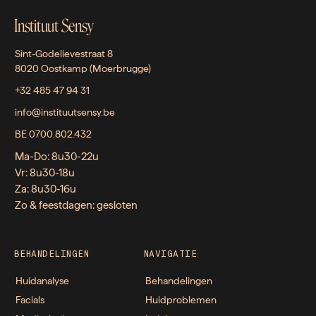
Instituut Sensy
Sint-Godelievestraat 8
8020 Oostkamp (Moerbrugge)
+32 485 47 94 31
info@instituutsensy.be
BE 0700.802.432
Ma-Do: 8u30-22u
Vr: 8u30-18u
Za: 8u30-16u
Zo & feestdagen: gesloten
BEHANDELINGEN
NAVIGATIE
Huidanalyse
Behandelingen
Facials
Huidproblemen