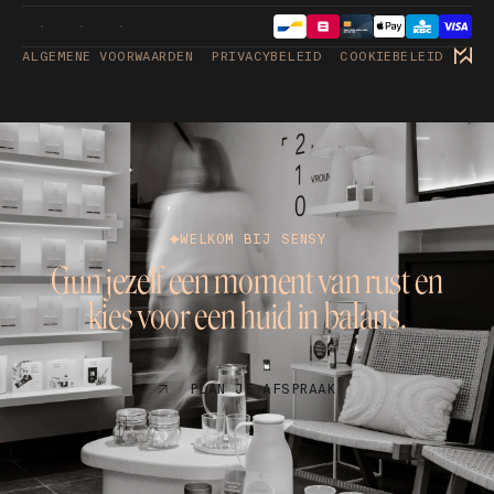
ALGEMENE VOORWAARDEN
PRIVACYBELEID
COOKIEBELEID
WELKOM BIJ SENSY
Gun jezelf een moment van rust en
kies voor een huid in balans.
PLAN JE AFSPRAAK