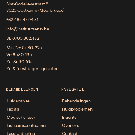
Sint-Godelievestraat 8
8020 Oostkamp (Moerbrugge)
+32 485 47 94 31
info@instituutsensy.be
BE 0700.802.432
Ma-Do: 8u30-22u
Vr: 8u30-18u
Za: 8u30-16u
Zo & feestdagen: gesloten
BEHANDELINGEN
NAVIGATIE
Huidanalyse
Behandelingen
Facials
Huidproblemen
Medische laser
Insights
Lichaamscontouring
Over ons
Laserontharing
Contact