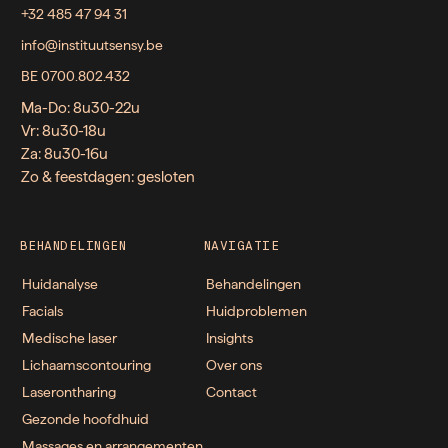
+32 485 47 94 31
info@instituutsensy.be
BE 0700.802.432
Ma-Do: 8u30-22u
Vr: 8u30-18u
Za: 8u30-16u
Zo & feestdagen: gesloten
BEHANDELINGEN
NAVIGATIE
Huidanalyse
Behandelingen
Facials
Huidproblemen
Medische laser
Insights
Lichaamscontouring
Over ons
Laserontharing
Contact
Gezonde hoofdhuid
Massages en arrangementen