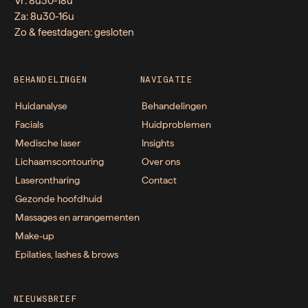
Vr: 8u30-18u
Za: 8u30-16u
Zo & feestdagen: gesloten
BEHANDELINGEN
NAVIGATIE
Huidanalyse
Behandelingen
Facials
Huidproblemen
Medische laser
Insights
Lichaamscontouring
Over ons
Laserontharing
Contact
Gezonde hoofdhuid
Massages en arrangementen
Make-up
Epilaties, lashes & brows
NIEUWSBRIEF