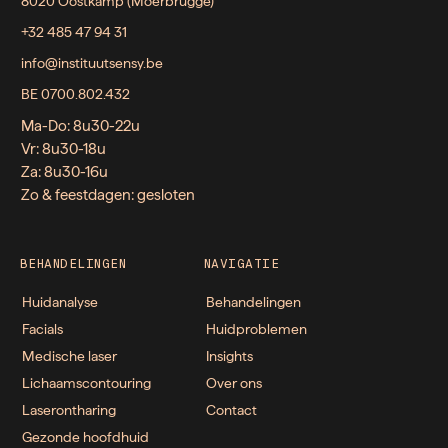
8020 Oostkamp (Moerbrugge)
+32 485 47 94 31
info@instituutsensy.be
BE 0700.802.432
Ma-Do: 8u30-22u
Vr: 8u30-18u
Za: 8u30-16u
Zo & feestdagen: gesloten
BEHANDELINGEN
NAVIGATIE
Huidanalyse
Behandelingen
Facials
Huidproblemen
Medische laser
Insights
Lichaamscontouring
Over ons
Laserontharing
Contact
Gezonde hoofdhuid