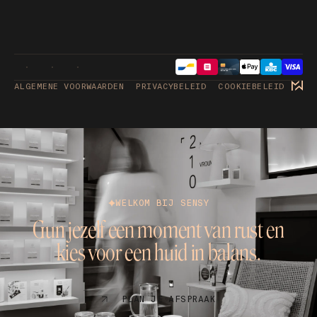
ALGEMENE VOORWAARDEN
PRIVACYBELEID
COOKIEBELEID
WELKOM BIJ SENSY
Gun jezelf een moment van rust en
kies voor een huid in balans.
PLAN JE AFSPRAAK