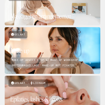
Massages en arrangementen
GELAAT
Make-up
MAKE-UP ADVIES 1 OP 1
MAKE-UP WORKSHOP
BRUIDSMAQUILLAGE
MAKE-UP MET FIXATIE
GELAAT
LICHAAM
Epilaties, lashes & brows