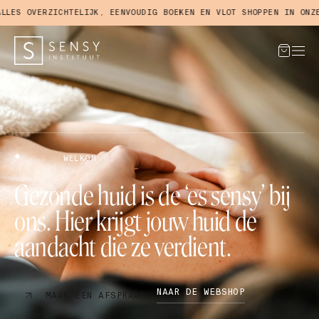
CHTELIJK, EENVOUDIG BOEKEN EN VLOT SHOPPEN IN ONZE WEBSHOP.
WELKOM
Gezonde huid is de ‘es sensy’ bij
ons. Hier krijgt jouw huid de
aandacht die ze verdient.
NAAR DE WEBSHOP
MAAK EEN AFSPRAAK