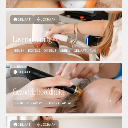
GELAAT
LICHAAM
Laserontharing
BENEN
BIKINI
OKSELS
ARMEN
GELAAT
RUG
GELAAT
Gezonde hoofdhuid
OZON
KERAVIVE - HYDRAFACIAL
GELAAT
LICHAAM