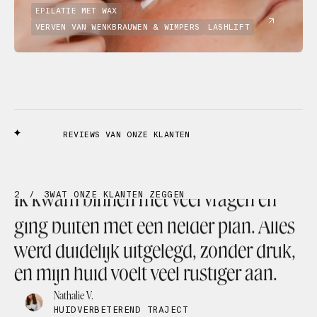
EPILATIE MET WAX
VERVEN VAN WENKBRAUWEN & WIMPERS
LASHLIFT
REVIEWS VAN ONZE KLANTEN
3
/
3
WAT ONZE KLANTEN ZEGGEN
De
combinatie
van
expertise
en
zachtheid
maakt
voor
mij
het
verschil.
Je
voelt
dat
elke
stap
bewust
gekozen
wordt
voor
jouw
huid.
Charlotte
M.
FACIAL
BEHANDELING