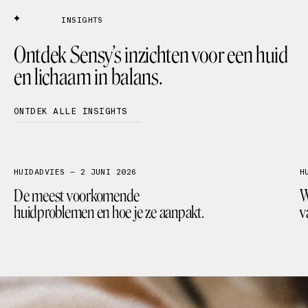
INSIGHTS
Ontdek Sensy’s inzichten voor een huid
en lichaam in balans.
ONTDEK ALLE INSIGHTS
FACIALS
MEDISCHE LASER
HUIDANALYSE
HUIDADVIES — 2 JUNI 2026
H
De meest voorkomende
W
huidproblemen en hoe je ze aanpakt.
v