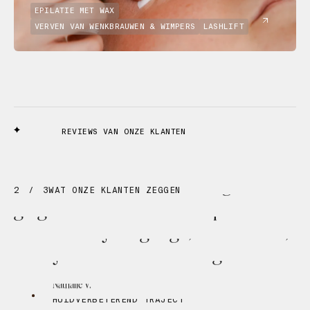
EPILATIE MET WAX
VERVEN VAN WENKBRAUWEN & WIMPERS
LASHLIFT
REVIEWS VAN ONZE KLANTEN
3
/
3
WAT ONZE KLANTEN ZEGGEN
De
combinatie
van
expertise
en
zachtheid
maakt
voor
mij
het
verschil.
Je
voelt
dat
elke
stap
bewust
gekozen
wordt
voor
jouw
huid.
Charlotte
M.
FACIAL
BEHANDELING