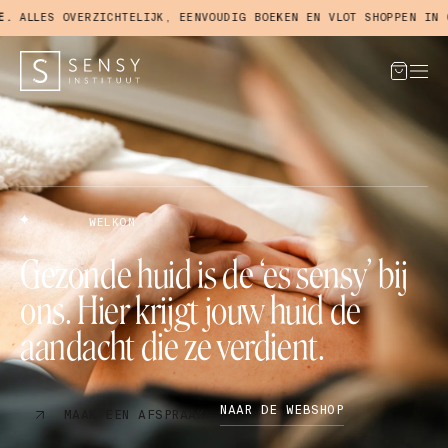
ERZICHTELIJK, EENVOUDIG BOEKEN EN VLOT SHOPPEN IN ONZE WEBSH
WELKOM
Gezonde huid is de ‘es sensy’ bij
ons. Hier krijgt jouw huid de
aandacht die ze verdient.
NAAR DE WEBSHOP
MAAK EEN AFSPRAAK