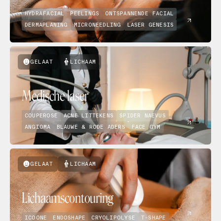
HYDRAFACIAL
PEELINGS
ONTSPANNENDE FACIAL
DERMAPLANING
MICRONEEDLING
LASER GENESIS
GELAAT
LICHAAM
Medische laser
COUPEROSE
ACNE LITTEKENS
SPIDER NAEVUS
ANGIOMA
BLAUWE & RODE ADERS
FACE GYM
GELAAT
LICHAAM
Lichaamscontouring
ICOONE
ENDOSHAPE
CRYOLIPOLYSE
T-SHAPE