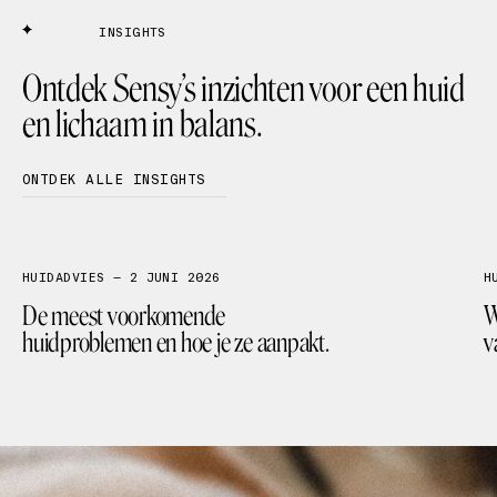
INSIGHTS
Ontdek Sensy’s inzichten voor een huid
en lichaam in balans.
ONTDEK ALLE INSIGHTS
FACIALS
MEDISCHE LASER
HUIDANALYSE
HUIDADVIES — 2 JUNI 2026
H
De meest voorkomende
W
huidproblemen en hoe je ze aanpakt.
v