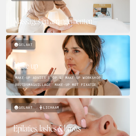
Massages en arrangementen
GELAAT
Make-up
MAKE-UP ADVIES 1 OP 1
MAKE-UP WORKSHOP
BRUIDSMAQUILLAGE
MAKE-UP MET FIXATIE
GELAAT
LICHAAM
Epilaties, lashes & brows