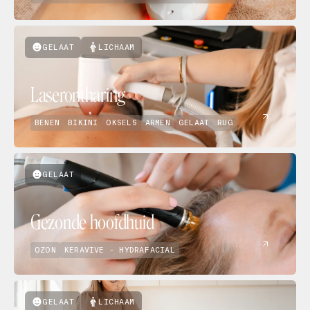
GELAAT
LICHAAM
Laserontharing
BENEN
BIKINI
OKSELS
ARMEN
GELAAT
RUG
GELAAT
Gezonde hoofdhuid
OZON
KERAVIVE - HYDRAFACIAL
GELAAT
LICHAAM