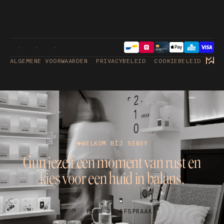
ALGEMENE VOORWAARDEN
PRIVACYBELEID
COOKIEBELEID
WELKOM BIJ SENSY
Gun jezelf een moment van rust en
kies voor een huid in balans.
PLAN JE AFSPRAAK