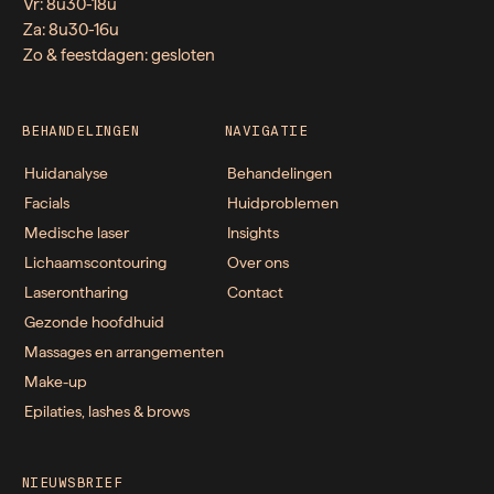
Vr: 8u30-18u
Za: 8u30-16u
Zo & feestdagen: gesloten
BEHANDELINGEN
NAVIGATIE
Huidanalyse
Behandelingen
Facials
Huidproblemen
Medische laser
Insights
Lichaamscontouring
Over ons
Laserontharing
Contact
Gezonde hoofdhuid
Massages en arrangementen
Make-up
Epilaties, lashes & brows
NIEUWSBRIEF