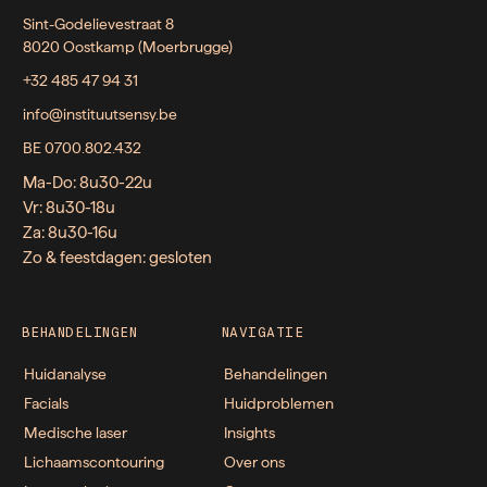
Sint-Godelievestraat 8
8020 Oostkamp (Moerbrugge)
+32 485 47 94 31
info@instituutsensy.be
BE 0700.802.432
Ma-Do: 8u30-22u
Vr: 8u30-18u
Za: 8u30-16u
Zo & feestdagen: gesloten
BEHANDELINGEN
NAVIGATIE
Huidanalyse
Behandelingen
Facials
Huidproblemen
Medische laser
Insights
Lichaamscontouring
Over ons