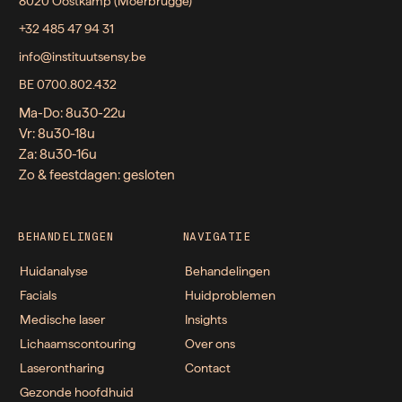
8020 Oostkamp (Moerbrugge)
+32 485 47 94 31
info@instituutsensy.be
BE 0700.802.432
Ma-Do: 8u30-22u
Vr: 8u30-18u
Za: 8u30-16u
Zo & feestdagen: gesloten
BEHANDELINGEN
NAVIGATIE
Huidanalyse
Behandelingen
Facials
Huidproblemen
Medische laser
Insights
Lichaamscontouring
Over ons
Laserontharing
Contact
Gezonde hoofdhuid