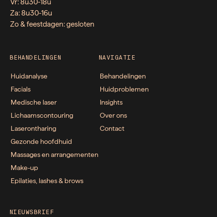
Vr: 8u30-18u
Za: 8u30-16u
Zo & feestdagen: gesloten
BEHANDELINGEN
NAVIGATIE
Huidanalyse
Behandelingen
Facials
Huidproblemen
Medische laser
Insights
Lichaamscontouring
Over ons
Laserontharing
Contact
Gezonde hoofdhuid
Massages en arrangementen
Make-up
Epilaties, lashes & brows
NIEUWSBRIEF