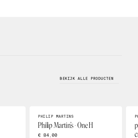
BEKIJK ALLE PRODUCTEN
PHILIP MARTINS
P
Philip Martin’s - One H
p
c
€ 84,00