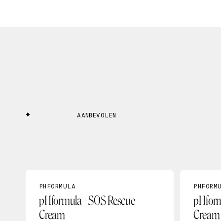
AANBEVOLEN
PHFORMULA
PHFORM
pHformula - SOS Rescue
pHformu
Cream
Cream 