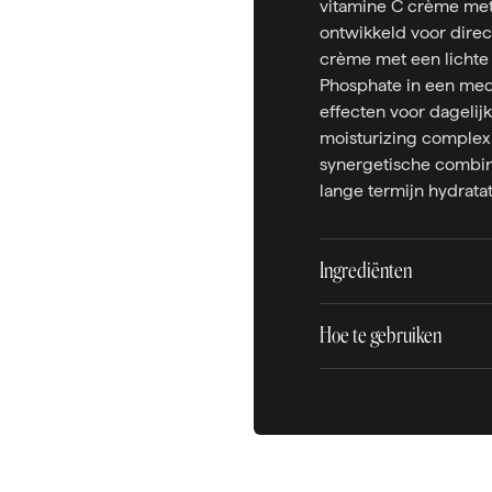
vitamine C crème me
ontwikkeld voor direc
crème met een lichte
Phosphate in een med
effecten voor dagelij
moisturizing complex 
synergetische combina
lange termijn hydrata
Ingrediënten
Hoe te gebruiken