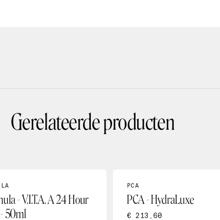
Gerelateerde producten
ULA
PCA
la - V.I.T.A. A 24 Hour
PCA - HydraLuxe
- 50ml
€ 213,60