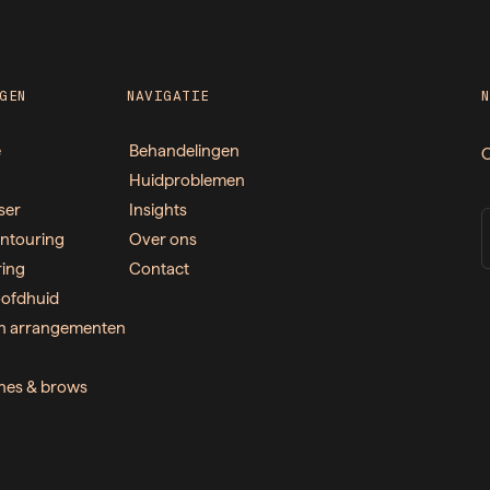
GEN
NAVIGATIE
e
Behandelingen
O
Huidproblemen
ser
Insights
ntouring
Over ons
ring
Contact
ofdhuid
n arrangementen
ashes & brows