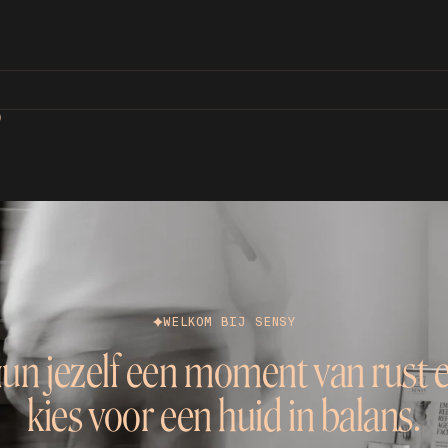
D
WELKOM BIJ SENSY
un jezelf een moment van rust 
kies voor een huid in balans.