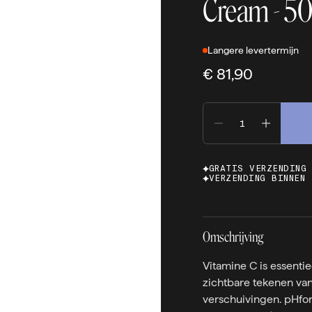
Cream - 5
Langere levertermijn
€ 81,90
GRATIS VERZENDING
VERZENDING BINNEN 
Omschrijving
Vitamine C is essenti
zichtbare tekenen va
verschuivingen. pHfo