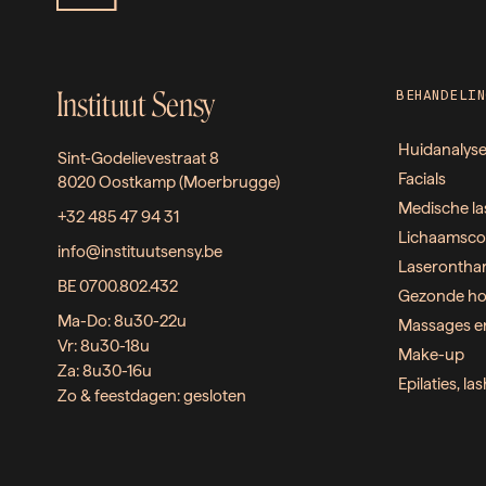
Instituut Sensy
BEHANDELIN
Huidanalys
Sint-Godelievestraat 8
Facials
8020 Oostkamp (Moerbrugge)
Medische la
+32 485 47 94 31
Lichaamsco
info@instituutsensy.be
Laserontha
BE 0700.802.432
Gezonde ho
Ma-Do: 8u30-22u
Massages e
Vr: 8u30-18u
Make-up
Za: 8u30-16u
Epilaties, l
Zo & feestdagen: gesloten