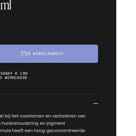
0ml
IN WINKELMANDJE
 VANAF € 100
3 WERKDAGEN
eel bij het voorkomen en verbeteren van
n huidveroudering en pigment
rmula heeft een hoog geconcentreerde