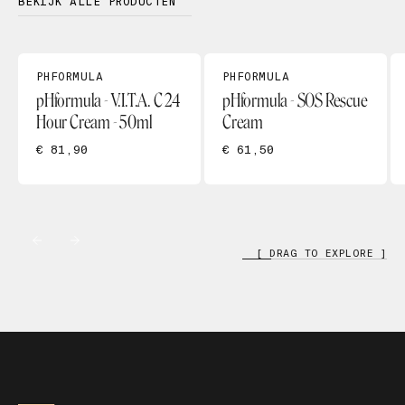
BEKIJK ALLE PRODUCTEN
PHFORMULA
PHFORMULA
pHformula - V.I.T.A. C 24
pHformula - SOS Rescue
Hour Cream - 50ml
Cream
€ 81,90
€ 61,50
[ DRAG TO EXPLORE ]