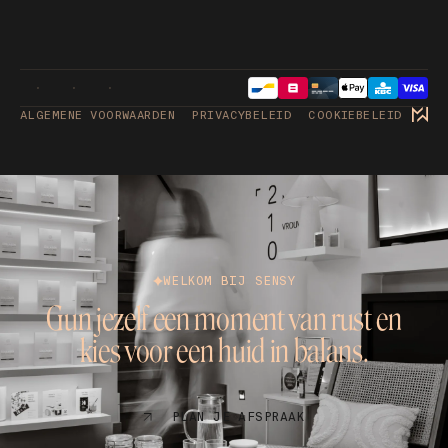
ALGEMENE VOORWAARDEN
PRIVACYBELEID
COOKIEBELEID
WELKOM BIJ SENSY
Gun jezelf een moment van rust en
kies voor een huid in balans.
PLAN JE AFSPRAAK