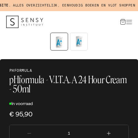
TE.
ALLES OVERZICHTELIJK, EENVOUDIG BOEKEN EN VLOT SHOPPEN IN
PHFORMULA
pHformula - V.I.T.A. A 24 Hour Cream
- 50ml
In voorraad
€ 95,90