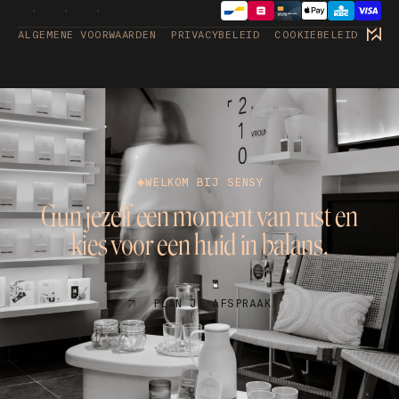
ALGEMENE VOORWAARDEN
PRIVACYBELEID
COOKIEBELEID
WELKOM BIJ SENSY
Gun jezelf een moment van rust en
kies voor een huid in balans.
PLAN JE AFSPRAAK