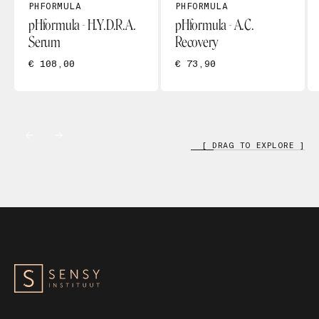
PHFORMULA
PHFORMULA
pHformula - H.Y.D.R.A.
pHformula - A.C.
Serum
Recovery
€ 108,00
€ 73,90
[ DRAG TO EXPLORE ]