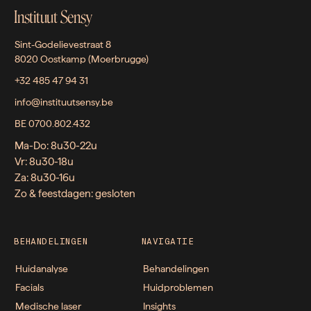
Instituut Sensy
Sint-Godelievestraat 8
8020 Oostkamp (Moerbrugge)
+32 485 47 94 31
info@instituutsensy.be
BE 0700.802.432
Ma-Do: 8u30-22u
Vr: 8u30-18u
Za: 8u30-16u
Zo & feestdagen: gesloten
BEHANDELINGEN
NAVIGATIE
Huidanalyse
Behandelingen
Facials
Huidproblemen
Medische laser
Insights