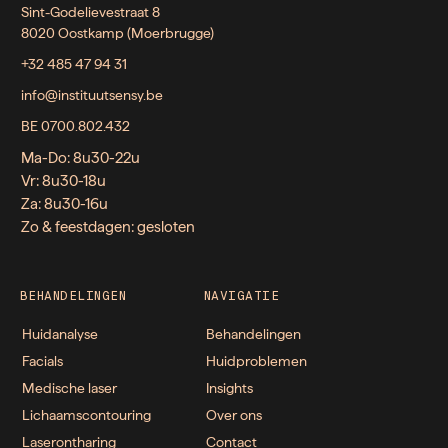
Sint-Godelievestraat 8
8020 Oostkamp (Moerbrugge)
+32 485 47 94 31
info@instituutsensy.be
BE 0700.802.432
Ma-Do: 8u30-22u
Vr: 8u30-18u
Za: 8u30-16u
Zo & feestdagen: gesloten
BEHANDELINGEN
NAVIGATIE
Huidanalyse
Behandelingen
Facials
Huidproblemen
Medische laser
Insights
Lichaamscontouring
Over ons
Laserontharing
Contact