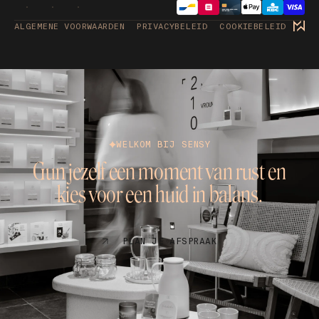
ALGEMENE VOORWAARDEN
PRIVACYBELEID
COOKIEBELEID
WELKOM BIJ SENSY
Gun jezelf een moment van rust en
kies voor een huid in balans.
PLAN JE AFSPRAAK