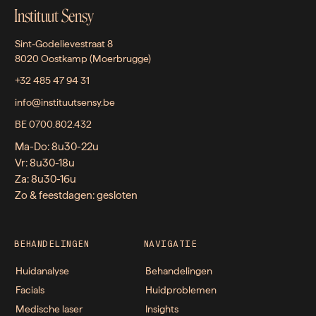
Instituut Sensy
Sint-Godelievestraat 8
8020 Oostkamp (Moerbrugge)
+32 485 47 94 31
info@instituutsensy.be
BE 0700.802.432
Ma-Do: 8u30-22u
Vr: 8u30-18u
Za: 8u30-16u
Zo & feestdagen: gesloten
BEHANDELINGEN
NAVIGATIE
Huidanalyse
Behandelingen
Facials
Huidproblemen
Medische laser
Insights