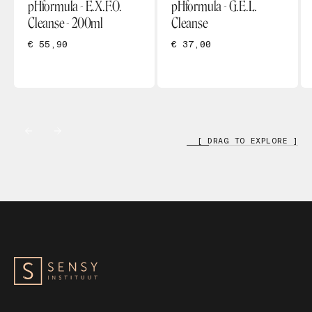
pHformula - E.X.F.O.
pHformula - G.E.L.
Cleanse - 200ml
Cleanse
€ 55,90
€ 37,00
[ DRAG TO EXPLORE ]