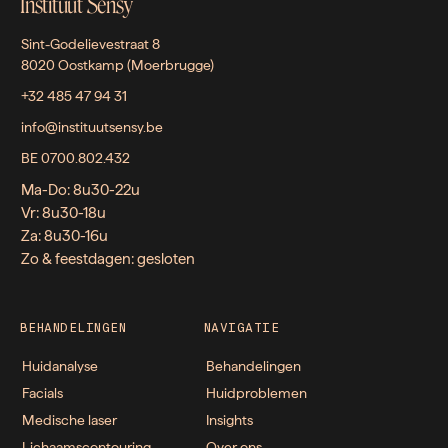
Instituut Sensy
Sint-Godelievestraat 8
8020 Oostkamp (Moerbrugge)
+32 485 47 94 31
info@instituutsensy.be
BE 0700.802.432
Ma-Do: 8u30-22u
Vr: 8u30-18u
Za: 8u30-16u
Zo & feestdagen: gesloten
BEHANDELINGEN
NAVIGATIE
Huidanalyse
Behandelingen
Facials
Huidproblemen
Medische laser
Insights
Lichaamscontouring
Over ons