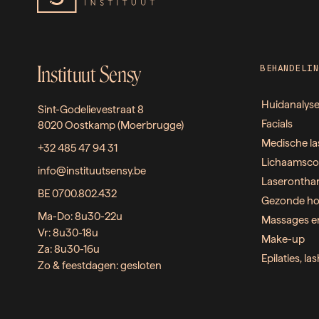
Instituut Sensy
BEHANDELIN
Huidanalys
Sint-Godelievestraat 8
Facials
8020 Oostkamp (Moerbrugge)
Medische la
+32 485 47 94 31
Lichaamsco
info@instituutsensy.be
Laserontha
BE 0700.802.432
Gezonde ho
Ma-Do: 8u30-22u
Massages e
Vr: 8u30-18u
Make-up
Za: 8u30-16u
Epilaties, l
Zo & feestdagen: gesloten