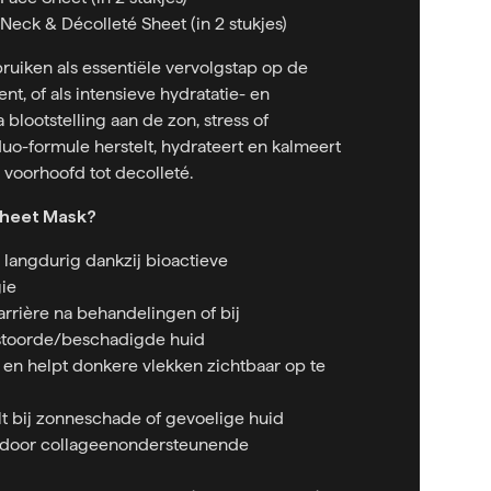
Neck & Décolleté Sheet (in 2 stukjes)
uiken als essentiële vervolgstap op de
nt, of als intensieve hydratatie- en
blootstelling aan de zon, stress of
o-formule herstelt, hydrateert en kalmeert
 voorhoofd tot decolleté.
Sheet Mask?
 langdurig dankzij bioactieve
ie
arrière na behandelingen of bij
stoorde/beschadigde huid
t en helpt donkere vlekken zichtbaar op te
lt bij zonneschade of gevoelige huid
d door collageenondersteunende