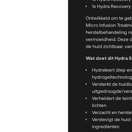
1x Hydra Recovery 
Ontwikkeld om te gebr
Micro Infusion Treatme
herstelbehandeling na 
vermoeidheid. Deze du
de huid zichtbaar, van
Wat doet dit Hydra 
Hydrateert diep en
hydrogeltechnolog
Versterkt de huidb
uitgedroogde/ver
Verheldert de tein
lichten
Verzacht en herste
Verstevigt de hui
ingrediënten