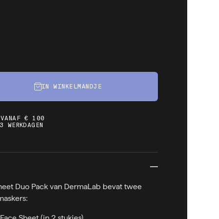
IN WINKELMANDJE
 VANAF € 100
3 WERKDAGEN
heet Duo Pack van DermaLab bevat twee
maskers:
ace Sheet (in 2 stukjes)