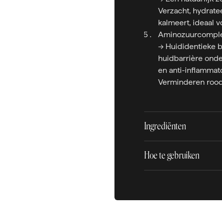
Verzacht, hydrate
kalmeert, ideaal 
Aminozuurcompl
→ Huididentieke b
huidbarrière onde
en anti-inflammat
Verminderen rood
Ingrediënten
Hoe te gebruiken