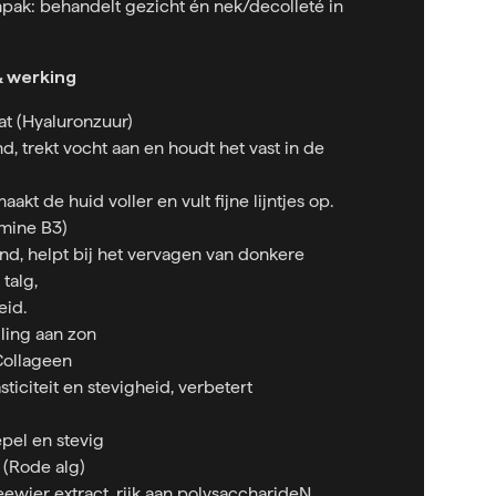
pak: behandelt gezicht én nek/decolleté in
& werking
t (Hyaluronzuur)
, trekt vocht aan en houdt het vast in de
akt de huid voller en vult fijne lijntjes op.
amine B3)
nd, helpt bij het vervagen van donkere
 talg,
eid.
lling aan zon
Collageen
ticiteit en stevigheid, verbetert
pel en stevig
 (Rode alg)
eewier extract, rijk aan polysaccharideN.