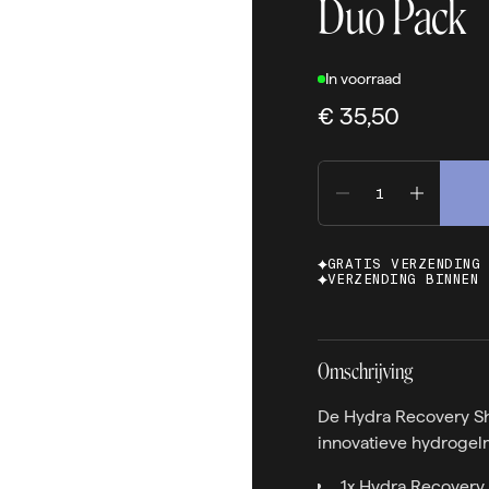
Duo Pack
In voorraad
€ 35,50
GRATIS VERZENDING
VERZENDING BINNEN 
Omschrijving
De Hydra Recovery S
innovatieve hydrogel
1x Hydra Recovery F