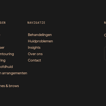
GEN
NAVIGATIE
e
Behandelingen
O
Huidproblemen
ser
Insights
ntouring
Over ons
ring
Contact
ofdhuid
n arrangementen
ashes & brows