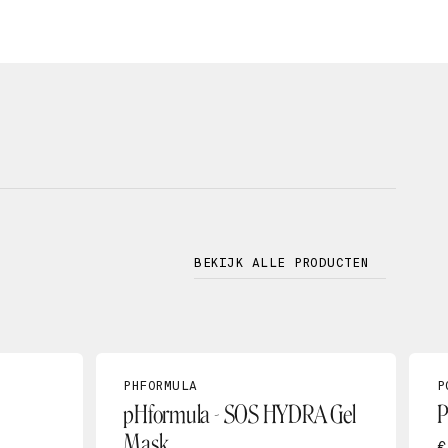
BEKIJK ALLE PRODUCTEN
PHFORMULA
P
pHformula - SOS HYDRA Gel
P
Mask
€