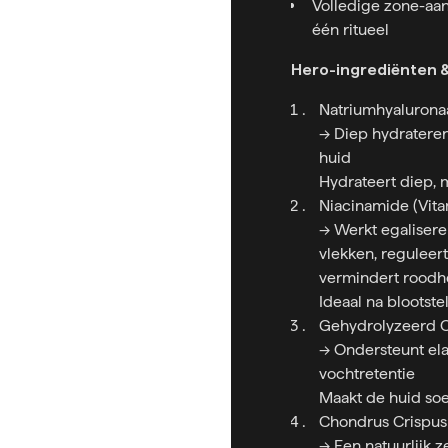
Volledige zone-aan
één ritueel
Hero-ingrediënten 
Natriumhyaluronaa
→ Diep hydraterend
huid
Hydrateert diep, ma
Niacinamide (Vit
→ Werkt egalisere
vlekken, reguleert
vermindert roodh
Ideaal na blootste
Gehydrolyzeerd 
→ Ondersteunt elas
vochtretentie
Maakt de huid soe
Chondrus Crispus
→ Een natuurlijk z