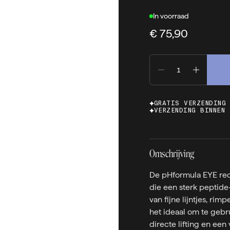
In voorraad
€ 75,90
GRATIS VERZENDING
VERZENDING BINNEN 
Omschrijving
De pHformula EYE rec
die een sterk peptide
van fijne lijntjes, rim
het ideaal om te geb
directe lifting en een