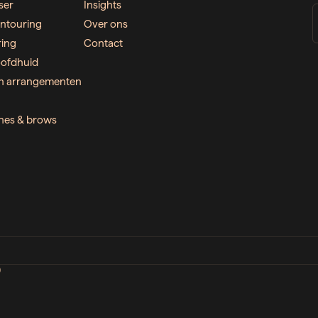
ser
Insights
ntouring
Over ons
ring
Contact
ofdhuid
n arrangementen
ashes & brows
D