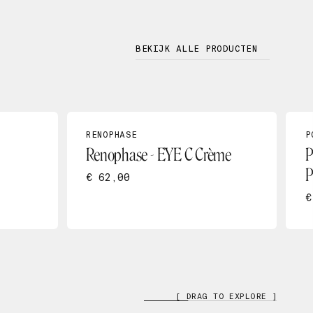
BEKIJK ALLE PRODUCTEN
RENOPHASE
P
Renophase - EYE C Crème
P
P
€ 62,00
€
[ DRAG TO EXPLORE ]