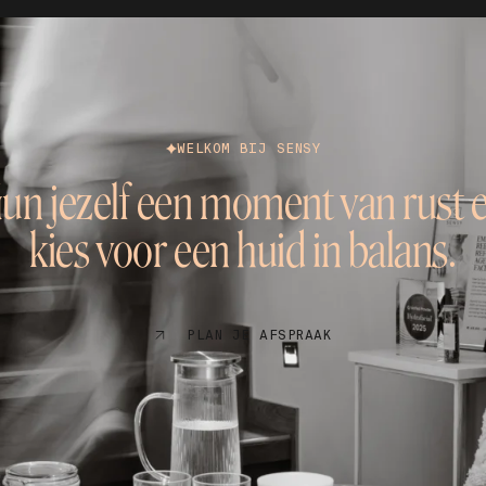
WELKOM BIJ SENSY
un jezelf een moment van rust 
kies voor een huid in balans.
PLAN JE AFSPRAAK