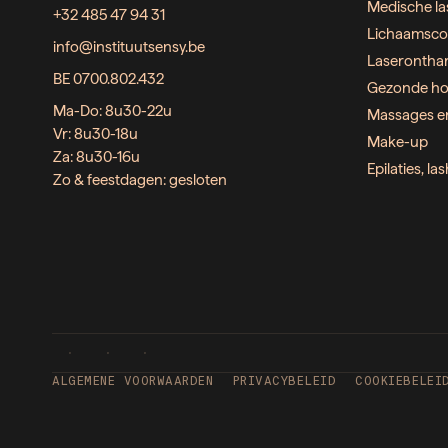
Medische la
+32 485 47 94 31
Lichaamsco
info@instituutsensy.be
Laserontha
BE 0700.802.432
Gezonde ho
Ma-Do: 8u30-22u
Massages e
Vr: 8u30-18u
Make-up
Za: 8u30-16u
Epilaties, l
Zo & feestdagen: gesloten
ALGEMENE VOORWAARDEN
PRIVACYBELEID
COOKIEBELEI