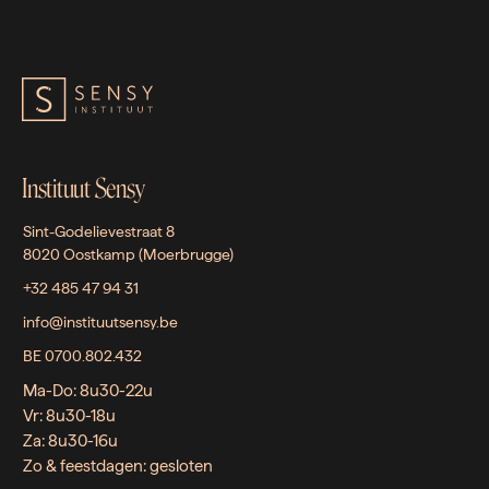
Instituut Sensy
Sint-Godelievestraat 8
8020 Oostkamp (Moerbrugge)
+32 485 47 94 31
info@instituutsensy.be
BE 0700.802.432
Ma-Do: 8u30-22u
Vr: 8u30-18u
Za: 8u30-16u
Zo & feestdagen: gesloten