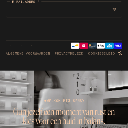
E-MAILADRES
*
ALGEMENE VOORWAARDEN
PRIVACYBELEID
COOKIEBELEID
WELKOM BIJ SENSY
Gun jezelf een moment van rust en
kies voor een huid in balans.