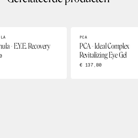
ULA
PCA
ula - E.Y.E. Recovery
PCA - Ideal Complex
Revitalizing Eye Gel
0
€ 137,80