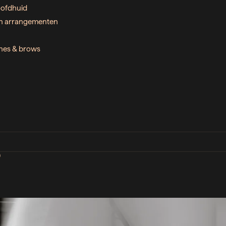
ofdhuid
n arrangementen
ashes & brows
D