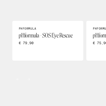
PHFORMULA
PHFORM
pHformula - SOS Eye Rescue
pHform
€ 79,90
€ 75,9