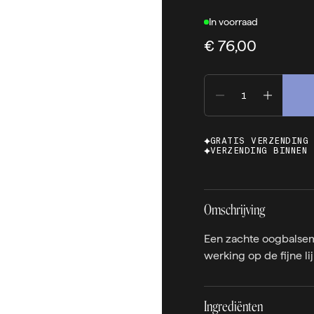
In voorraad
€ 76,00
GRATIS VERZENDING
VERZENDING BINNEN 
Omschrijving
Een zachte oogbalse
werking op de fijne li
Ingrediënten