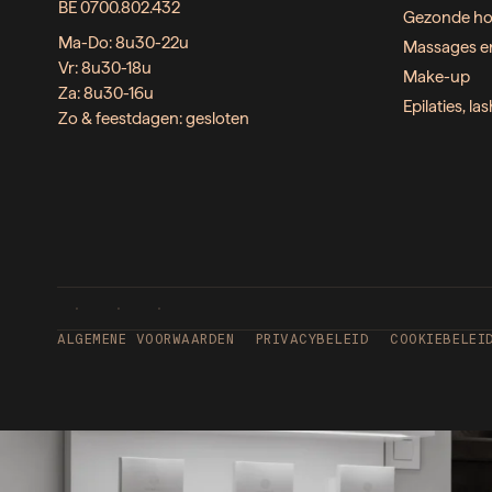
BE 0700.802.432
Gezonde ho
Ma-Do: 8u30-22u
Massages e
Vr: 8u30-18u
Make-up
Za: 8u30-16u
Epilaties, l
Zo & feestdagen: gesloten
ALGEMENE VOORWAARDEN
PRIVACYBELEID
COOKIEBELEI