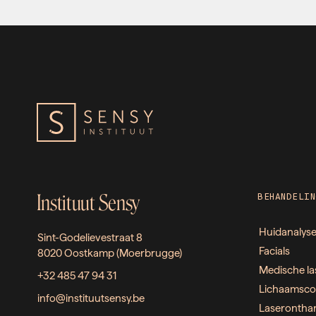
Instituut Sensy
BEHANDELIN
Huidanalys
Sint-Godelievestraat 8
Facials
8020 Oostkamp (Moerbrugge)
Medische la
+32 485 47 94 31
Lichaamsco
info@instituutsensy.be
Laserontha