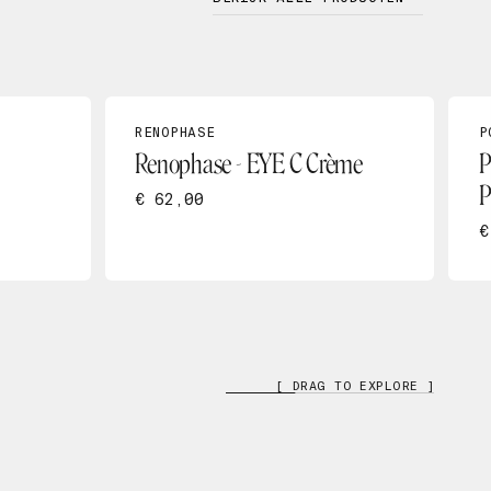
RENOPHASE
P
Renophase - EYE C Crème
P
P
€ 62,00
€
[ DRAG TO EXPLORE ]