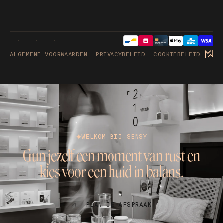
ALGEMENE VOORWAARDEN
PRIVACYBELEID
COOKIEBELEID
WELKOM BIJ SENSY
Gun jezelf een moment van rust en
kies voor een huid in balans.
PLAN JE AFSPRAAK