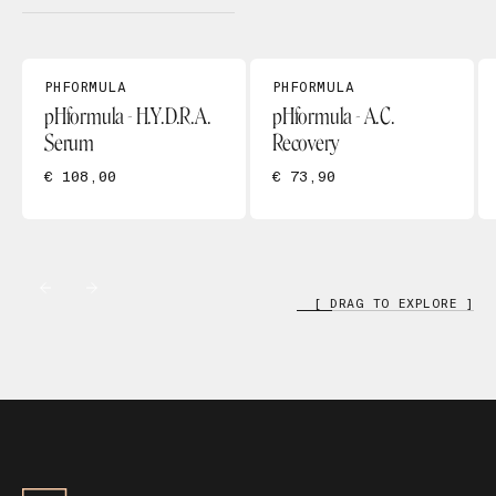
PHFORMULA
PHFORMULA
pHformula - H.Y.D.R.A.
pHformula - A.C.
Serum
Recovery
€ 108,00
€ 73,90
[ DRAG TO EXPLORE ]