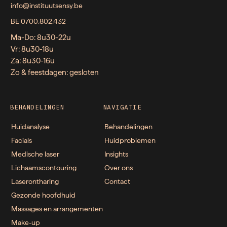
info@instituutsensy.be
BE 0700.802.432
Ma-Do: 8u30-22u
Vr: 8u30-18u
Za: 8u30-16u
Zo & feestdagen: gesloten
BEHANDELINGEN
NAVIGATIE
Huidanalyse
Behandelingen
Facials
Huidproblemen
Medische laser
Insights
Lichaamscontouring
Over ons
Laserontharing
Contact
Gezonde hoofdhuid
Massages en arrangementen
Make-up