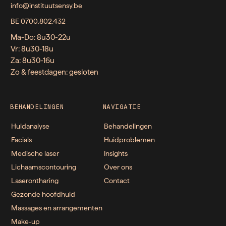
info@instituutsensy.be
BE 0700.802.432
Ma-Do: 8u30-22u
Vr: 8u30-18u
Za: 8u30-16u
Zo & feestdagen: gesloten
BEHANDELINGEN
NAVIGATIE
Huidanalyse
Behandelingen
Facials
Huidproblemen
Medische laser
Insights
Lichaamscontouring
Over ons
Laserontharing
Contact
Gezonde hoofdhuid
Massages en arrangementen
Make-up