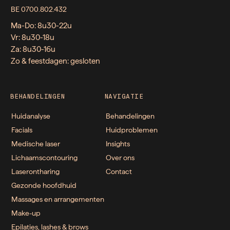
BE 0700.802.432
Ma-Do: 8u30-22u
Vr: 8u30-18u
Za: 8u30-16u
Zo & feestdagen: gesloten
BEHANDELINGEN
NAVIGATIE
Huidanalyse
Behandelingen
Facials
Huidproblemen
Medische laser
Insights
Lichaamscontouring
Over ons
Laserontharing
Contact
Gezonde hoofdhuid
Massages en arrangementen
Make-up
Epilaties, lashes & brows