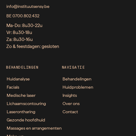
info@instituutsensy.be
BE 0700.802.432
Ma-Do: 8u30-22u
Vr: 8u30-18u
Za: 8u30-16u
Zo & feestdagen: gesloten
BEHANDELINGEN
NAVIGATIE
Huidanalyse
Behandelingen
Facials
Huidproblemen
Medische laser
Insights
Lichaamscontouring
Over ons
Laserontharing
Contact
Gezonde hoofdhuid
Massages en arrangementen