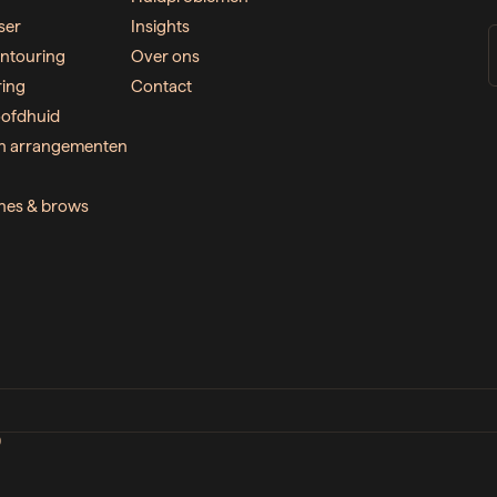
ser
Insights
ntouring
Over ons
ring
Contact
ofdhuid
n arrangementen
ashes & brows
D