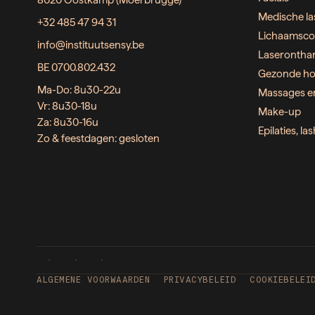
8020 Oostkamp (Moerbrugge)
Medische la
+32 485 47 94 31
Lichaamsco
info@instituutsensy.be
Laserontha
BE 0700.802.432
Gezonde ho
Ma-Do: 8u30-22u
Massages e
Vr: 8u30-18u
Make-up
Za: 8u30-16u
Epilaties, l
Zo & feestdagen: gesloten
ALGEMENE VOORWAARDEN
PRIVACYBELEID
COOKIEBELEI