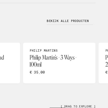
BEKIJK ALLE PRODUCTEN
PHILIP MARTINS
P
Mud
Philip Martin’s - 3 Ways -
P
100ml
2
€ 35,00
€
[ DRAG TO EXPLORE ]