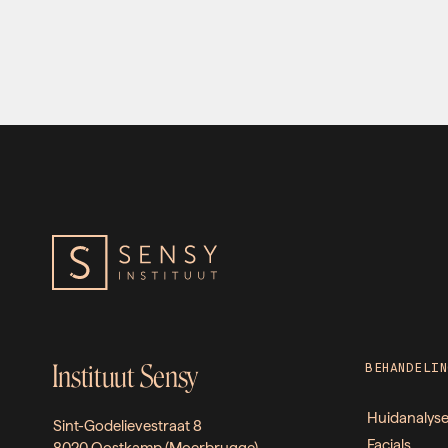
Instituut Sensy
BEHANDELIN
Huidanalys
Sint-Godelievestraat 8
Facials