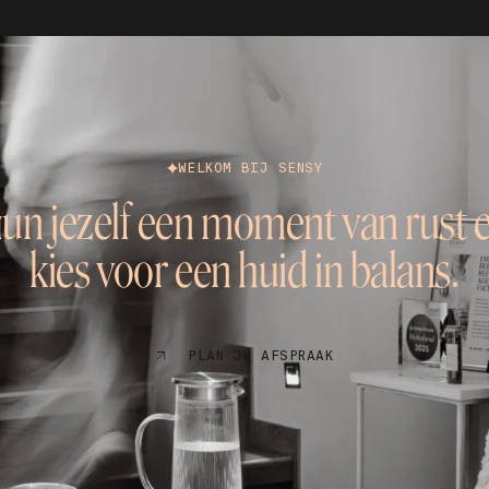
WELKOM BIJ SENSY
un jezelf een moment van rust 
kies voor een huid in balans.
PLAN JE AFSPRAAK