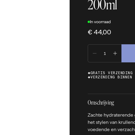
200ml
In voorraad
€ 44,00
GRATIS VERZENDING
VERZENDING BINNEN 
Omschrijving
Zachte hydraterende g
het stylen van krullend
voedende en verzacht