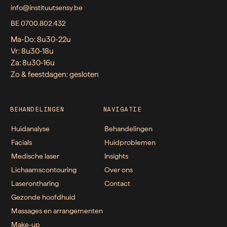
info@instituutsensy.be
BE 0700.802.432
Ma-Do: 8u30-22u
Vr: 8u30-18u
Za: 8u30-16u
Zo & feestdagen: gesloten
BEHANDELINGEN
NAVIGATIE
Huidanalyse
Behandelingen
Facials
Huidproblemen
Medische laser
Insights
Lichaamscontouring
Over ons
Laserontharing
Contact
Gezonde hoofdhuid
Massages en arrangementen
Make-up