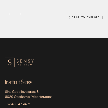
[ DRAG TO EXPLORE ]
Instituut Sensy
Sint-Godelievestraat 8
8020 Oostkamp (Moerbrugge)
+32 485 47 94 31