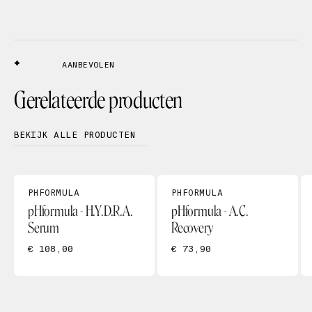
AANBEVOLEN
Gerelateerde producten
BEKIJK ALLE PRODUCTEN
PHFORMULA
PHFORMULA
pHformula - H.Y.D.R.A.
pHformula - A.C.
Serum
Recovery
€ 108,00
€ 73,90