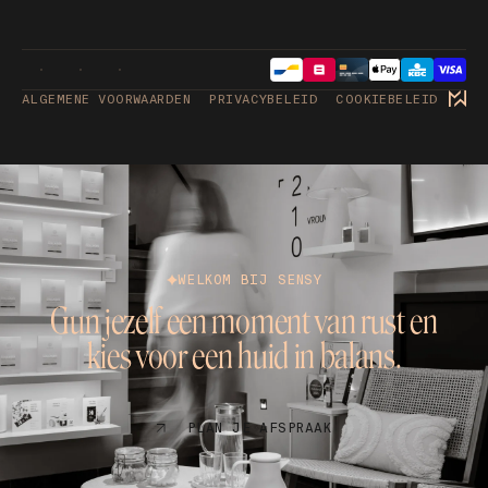
ALGEMENE VOORWAARDEN
PRIVACYBELEID
COOKIEBELEID
WELKOM BIJ SENSY
Gun jezelf een moment van rust en
kies voor een huid in balans.
PLAN JE AFSPRAAK