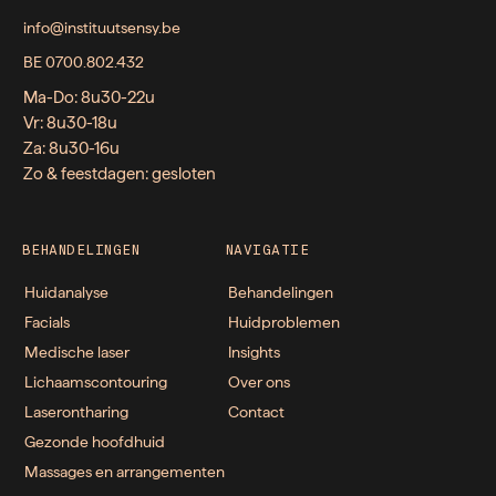
info@instituutsensy.be
BE 0700.802.432
Ma-Do: 8u30-22u
Vr: 8u30-18u
Za: 8u30-16u
Zo & feestdagen: gesloten
BEHANDELINGEN
NAVIGATIE
Huidanalyse
Behandelingen
Facials
Huidproblemen
Medische laser
Insights
Lichaamscontouring
Over ons
Laserontharing
Contact
Gezonde hoofdhuid
Massages en arrangementen