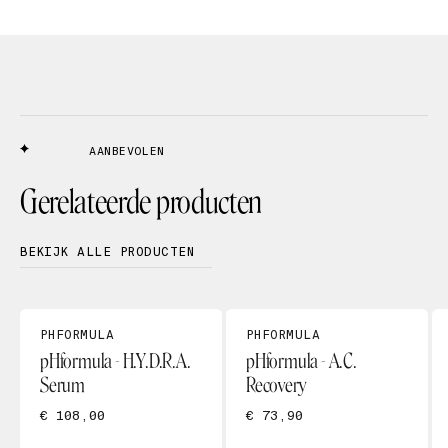
AANBEVOLEN
Gerelateerde producten
BEKIJK ALLE PRODUCTEN
PHFORMULA
PHFORMULA
pHformula - H.Y.D.R.A.
pHformula - A.C.
Serum
Recovery
€ 108,00
€ 73,90