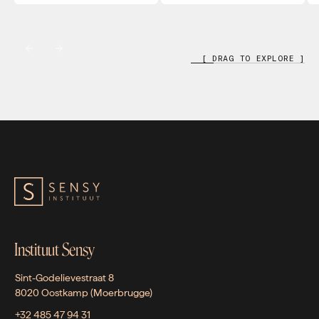
[ DRAG TO EXPLORE ]
Instituut Sensy
Sint-Godelievestraat 8
8020 Oostkamp (Moerbrugge)
+32 485 47 94 31