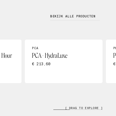
BEKIJK ALLE PRODUCTEN
PCA
P
4 Hour
PCA - HydraLuxe
P
€ 213,60
€
[ DRAG TO EXPLORE ]