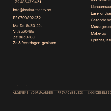
Medische la
+32 485 47 94 31
Lichaamsco
info@instituutsensy.be
Laserontha
BE 0700.802.432
Gezonde ho
Ma-Do: 8u30-22u
Massages e
Vr: 8u30-18u
Make-up
Za: 8u30-16u
Epilaties, l
Zo & feestdagen: gesloten
ALGEMENE VOORWAARDEN
PRIVACYBELEID
COOKIEBELEI