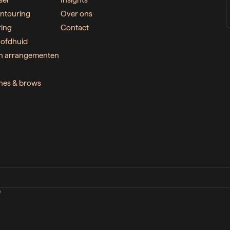
ser
Insights
ntouring
Over ons
ring
Contact
ofdhuid
n arrangementen
ashes & brows
D