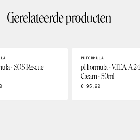
Gerelateerde producten
ULA
PHFORMULA
ula - SOS Rescue
pHformula - V.I.T.A. A 2
Cream - 50ml
0
€ 95,90