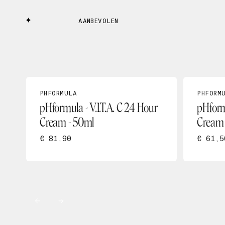
AANBEVOLEN
PHFORMULA
PHFORM
pHformula - V.I.T.A. C 24 Hour
pHform
Cream - 50ml
Cream
€ 81,90
€ 61,5