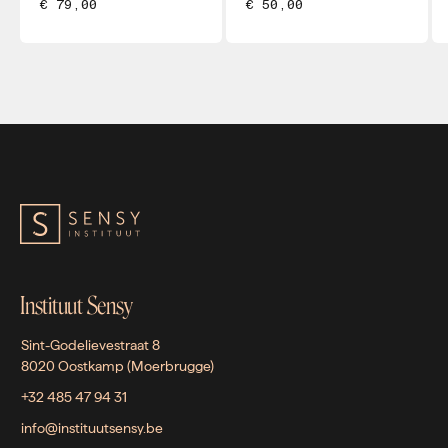
€ 79,00
€ 50,00
Instituut Sensy
Sint-Godelievestraat 8
8020 Oostkamp (Moerbrugge)
+32 485 47 94 31
info@instituutsensy.be