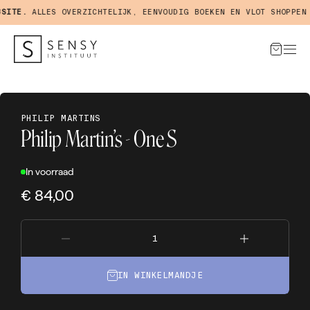
ITE.
ALLES OVERZICHTELIJK, EENVOUDIG BOEKEN EN VLOT SHOPPEN I
PHILIP MARTINS
Philip Martin’s - One S
In voorraad
€ 84,00
IN WINKELMANDJE