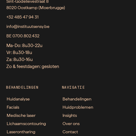
Sint-Godelievestraat 8
8020 Oostkamp (Moerbrugge)
+32 485 47 94 31
info@instituutsensy.be
BE 0700.802.432
Ma-Do: 8u30-22u
Vr: 8u30-18u
Za: 8u30-16u
Zo & feestdagen: gesloten
BEHANDELINGEN
NAVIGATIE
Huidanalyse
Behandelingen
Facials
Huidproblemen
Medische laser
Insights
Lichaamscontouring
Over ons
Laserontharing
Contact