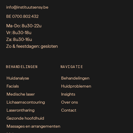
info@instituutsensy.be
BE 0700.802.432
Ma-Do: 8u30-22u
Vr: 8u30-18u
Za: 8u30-16u
Zo & feestdagen: gesloten
BEHANDELINGEN
NAVIGATIE
Huidanalyse
Behandelingen
Facials
Huidproblemen
Medische laser
Insights
Lichaamscontouring
Over ons
Laserontharing
Contact
Gezonde hoofdhuid
Massages en arrangementen