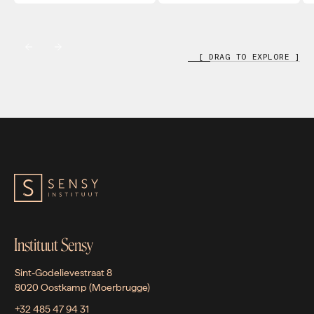
[ DRAG TO EXPLORE ]
Instituut Sensy
Sint-Godelievestraat 8
8020 Oostkamp (Moerbrugge)
+32 485 47 94 31