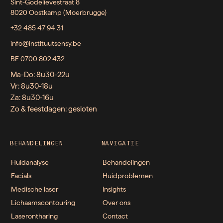
Sint-Godelievestraat 8
8020 Oostkamp (Moerbrugge)
+32 485 47 94 31
info@instituutsensy.be
BE 0700.802.432
Ma-Do: 8u30-22u
Vr: 8u30-18u
Za: 8u30-16u
Zo & feestdagen: gesloten
BEHANDELINGEN
NAVIGATIE
Huidanalyse
Behandelingen
Facials
Huidproblemen
Medische laser
Insights
Lichaamscontouring
Over ons
Laserontharing
Contact