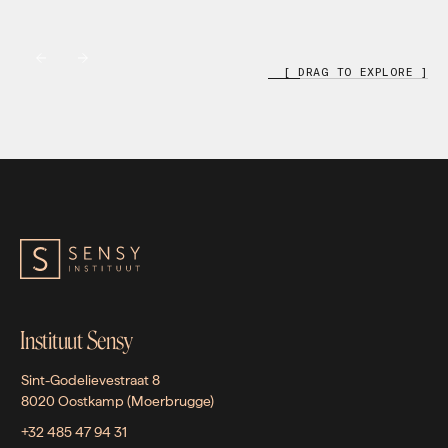
[ DRAG TO EXPLORE ]
Instituut Sensy
Sint-Godelievestraat 8
8020 Oostkamp (Moerbrugge)
+32 485 47 94 31