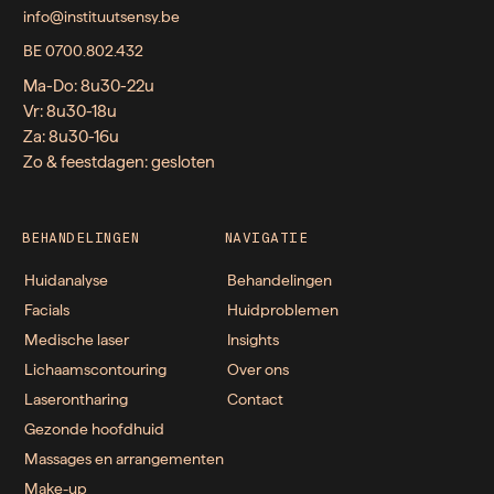
info@instituutsensy.be
BE 0700.802.432
Ma-Do: 8u30-22u
Vr: 8u30-18u
Za: 8u30-16u
Zo & feestdagen: gesloten
BEHANDELINGEN
NAVIGATIE
Huidanalyse
Behandelingen
Facials
Huidproblemen
Medische laser
Insights
Lichaamscontouring
Over ons
Laserontharing
Contact
Gezonde hoofdhuid
Massages en arrangementen
Make-up