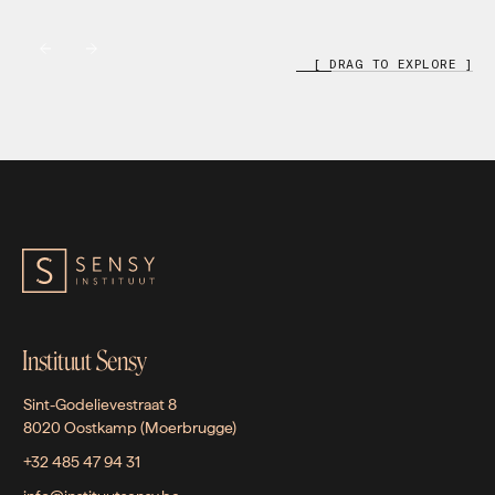
[ DRAG TO EXPLORE ]
Instituut Sensy
Sint-Godelievestraat 8
8020 Oostkamp (Moerbrugge)
+32 485 47 94 31