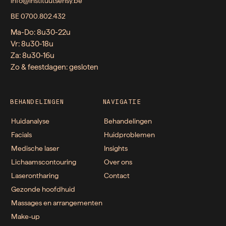
info@instituutsensy.be
BE 0700.802.432
Ma-Do: 8u30-22u
Vr: 8u30-18u
Za: 8u30-16u
Zo & feestdagen: gesloten
BEHANDELINGEN
NAVIGATIE
Huidanalyse
Behandelingen
Facials
Huidproblemen
Medische laser
Insights
Lichaamscontouring
Over ons
Laserontharing
Contact
Gezonde hoofdhuid
Massages en arrangementen
Make-up