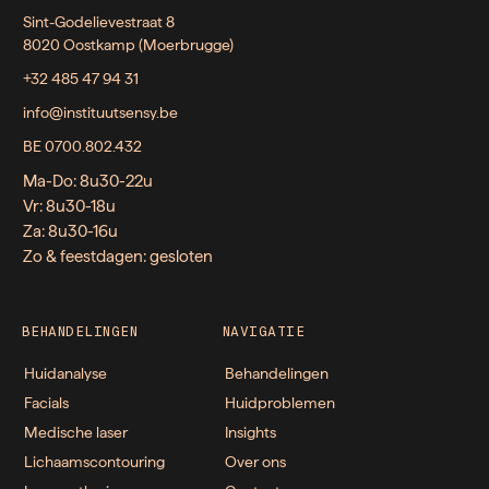
Sint-Godelievestraat 8
8020 Oostkamp (Moerbrugge)
+32 485 47 94 31
info@instituutsensy.be
BE 0700.802.432
Ma-Do: 8u30-22u
Vr: 8u30-18u
Za: 8u30-16u
Zo & feestdagen: gesloten
BEHANDELINGEN
NAVIGATIE
Huidanalyse
Behandelingen
Facials
Huidproblemen
Medische laser
Insights
Lichaamscontouring
Over ons