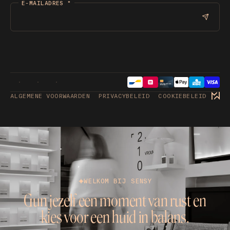
E-MAILADRES
*
ALGEMENE VOORWAARDEN
PRIVACYBELEID
COOKIEBELEID
WELKOM BIJ SENSY
Gun jezelf een moment van rust en
kies voor een huid in balans.