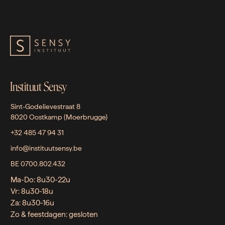
Instituut Sensy
Sint-Godelievestraat 8
8020 Oostkamp (Moerbrugge)
+32 485 47 94 31
info@instituutsensy.be
BE 0700.802.432
Ma-Do: 8u30-22u
Vr: 8u30-18u
Za: 8u30-16u
Zo & feestdagen: gesloten