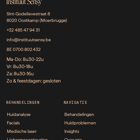
Instituut Sensy
Sint-Godelievestraat 8
8020 Oostkamp (Moerbrugge)
+32 485 47 94 31
info@instituutsensy.be
BE 0700.802.432
Ma-Do: 8u30-22u
Vr: 8u30-18u
Za: 8u30-16u
Zo & feestdagen: gesloten
BEHANDELINGEN
NAVIGATIE
Huidanalyse
Behandelingen
Facials
Huidproblemen
Medische laser
Insights
Lichaamscontouring
Over ons