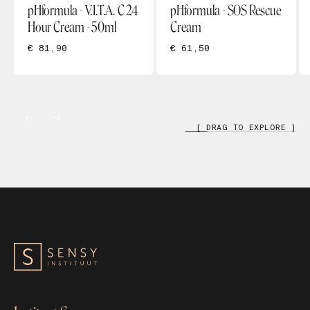
pHformula - V.I.T.A. C 24
pHformula - SOS Rescue
Hour Cream - 50ml
Cream
€ 81,90
€ 61,50
[ DRAG TO EXPLORE ]