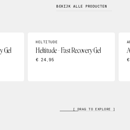
BEKIJK ALLE PRODUCTEN
HELTITUDE
A
y Gel
Heltitude - Fast Recovery Gel
A
€ 24,95
€
[ DRAG TO EXPLORE ]