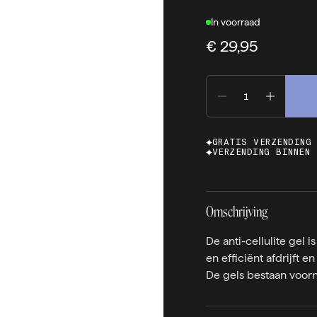
In voorraad
€ 29,95
GRATIS VERZENDING
VERZENDING BINNEN 
Omschrijving
De anti-cellulite gel 
en efficiënt afdrijft 
De gels bestaan voorna