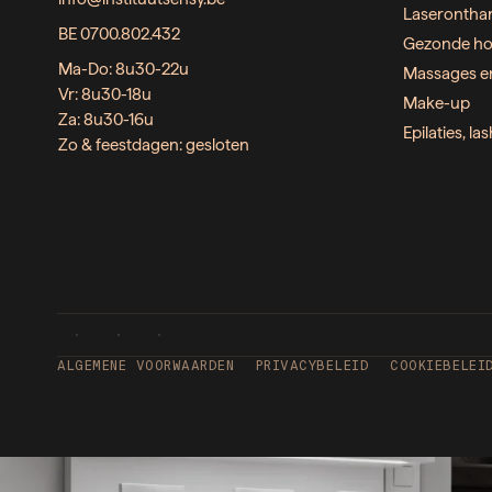
Laserontha
BE 0700.802.432
Gezonde ho
Ma-Do: 8u30-22u
Massages e
Vr: 8u30-18u
Make-up
Za: 8u30-16u
Epilaties, l
Zo & feestdagen: gesloten
ALGEMENE VOORWAARDEN
PRIVACYBELEID
COOKIEBELEI