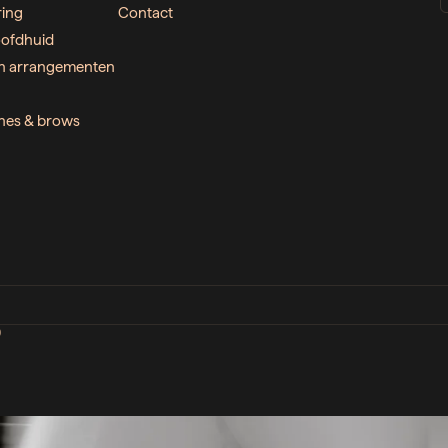
ring
Contact
ofdhuid
n arrangementen
ashes & brows
D