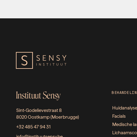
Instituut Sensy
BEHANDELIN
Huidanalys
Sint-Godelievestraat 8
Facials
8020 Oostkamp (Moerbrugge)
Medische la
+32 485 47 94 31
Lichaamsco
info@instituutsensy.be