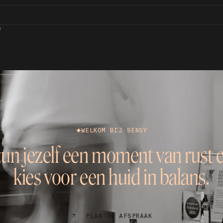
D
WELKOM BIJ SENSY
un jezelf een moment van rust 
kies voor een huid in balans.
PLAN JE AFSPRAAK