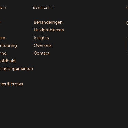
GEN
NAVIGATIE
e
Behandelingen
O
Huidproblemen
ser
Insights
ntouring
Over ons
ring
Contact
ofdhuid
n arrangementen
ashes & brows