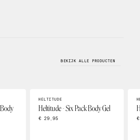
BEKIJK ALLE PRODUCTEN
HELTITUDE
H
e Body
Heltitude - Six Pack Body Gel
H
€ 29,95
€