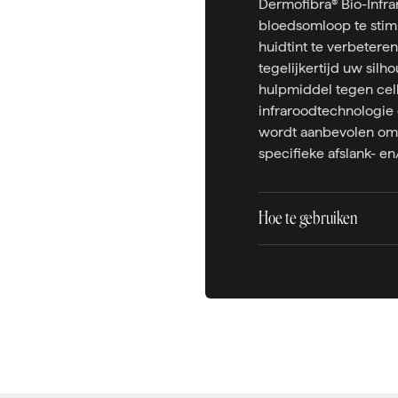
Dermofibra® Bio-Infra
bloedsomloop te stimu
huidtint te verbeteren 
tegelijkertijd uw silh
hulpmiddel tegen cell
infraroodtechnologie
wordt aanbevolen om 
specifieke afslank- e
Hoe te gebruiken