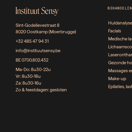
Instituut Sensy
BEHANDELIN
Huidanalys
Sint-Godelievestraat 8
Facials
8020 Oostkamp (Moerbrugge)
Medische la
+32 485 47 94 31
Lichaamsco
info@instituutsensy.be
Laserontha
BE 0700.802.432
Gezonde ho
Ma-Do: 8u30-22u
Massages e
Vr: 8u30-18u
Make-up
Za: 8u30-16u
Epilaties, l
Zo & feestdagen: gesloten