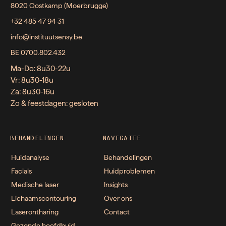
8020 Oostkamp (Moerbrugge)
+32 485 47 94 31
info@instituutsensy.be
BE 0700.802.432
Ma-Do: 8u30-22u
Vr: 8u30-18u
Za: 8u30-16u
Zo & feestdagen: gesloten
BEHANDELINGEN
NAVIGATIE
Huidanalyse
Behandelingen
Facials
Huidproblemen
Medische laser
Insights
Lichaamscontouring
Over ons
Laserontharing
Contact
Gezonde hoofdhuid