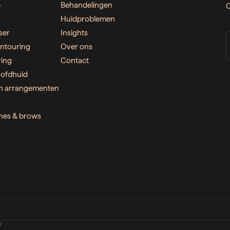
e
Behandelingen
O
Huidproblemen
ser
Insights
ntouring
Over ons
ring
Contact
ofdhuid
n arrangementen
ashes & brows
D