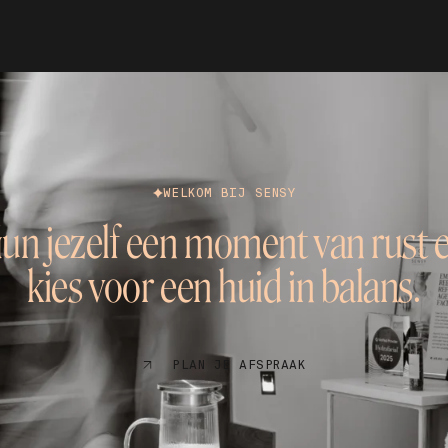
WELKOM BIJ SENSY
un jezelf een moment van rust 
kies voor een huid in balans.
PLAN JE AFSPRAAK