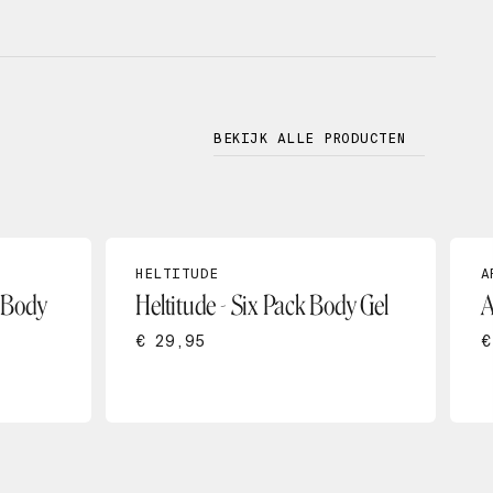
BEKIJK ALLE PRODUCTEN
HELTITUDE
A
e Body
Heltitude - Six Pack Body Gel
A
€ 29,95
€