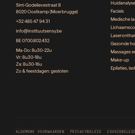
Huidanalys
Sint-Godelievestraat 8
Facials
8020 Oostkamp (Moerbrugge)
Medische la
+32 485 47 94 31
Lichaamsco
info@instituutsensy.be
Laserontha
BE 0700.802.432
Gezonde ho
Ma-Do: 8u30-22u
Massages e
Vr: 8u30-18u
Make-up
Za: 8u30-16u
Epilaties, l
Zo & feestdagen: gesloten
ALGEMENE VOORWAARDEN
PRIVACYBELEID
COOKIEBELEI