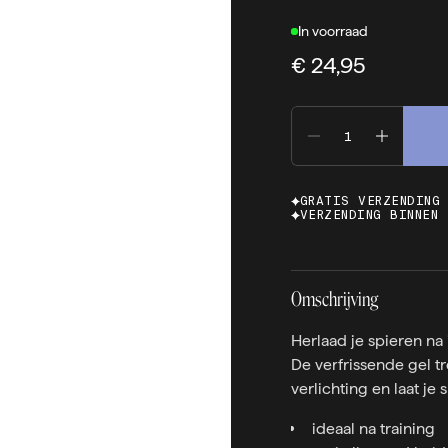
In voorraad
€ 24,95
GRATIS VERZENDING
VERZENDING BINNEN 
Omschrijving
Herlaad je spieren na
De verfrissende gel tr
verlichting en laat je
ideaal na training