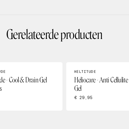
Gerelateerde producten
UDE
HELTITUDE
de - Cool & Drain Gel
Heliocare - Anti Cellulit
Gel
5
€ 29,95