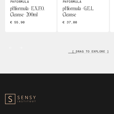
PHFORMULA
PHFORMULA
pHformula - E.X.F.O.
pHformula - G.E.L.
Cleanse - 200ml
Cleanse
€ 55,90
€ 37,00
[ DRAG TO EXPLORE ]