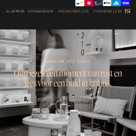
ALGEMENE VOORWAARDEN
PRIVACYBELEID
COOKIEBELEID
WELKOM BIJ SENSY
Gun jezelf een moment van rust en
kies voor een huid in balans.
PLAN JE AFSPRAAK