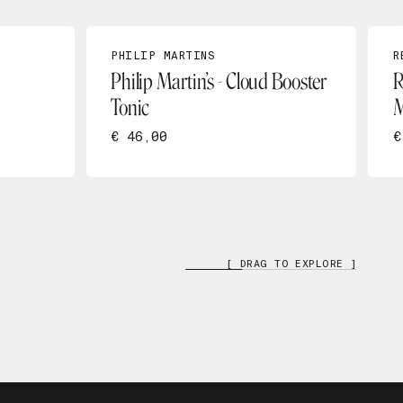
PHILIP MARTINS
R
Philip Martin’s - Cloud Booster
R
Tonic
M
€ 46,00
€
[ DRAG TO EXPLORE ]