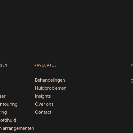
GEN
NAVIGATIE
e
Behandelingen
O
Huidproblemen
ser
Insights
ntouring
Over ons
ring
Contact
ofdhuid
n arrangementen