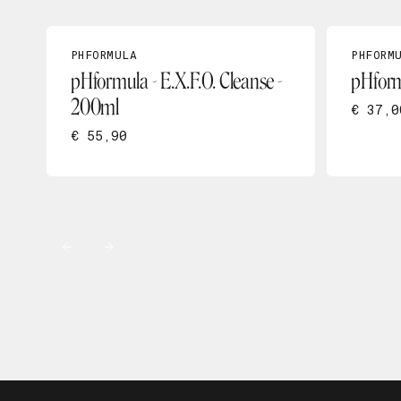
PHFORMULA
PHFORM
pHformula - E.X.F.O. Cleanse -
pHform
200ml
€ 37,0
€ 55,90