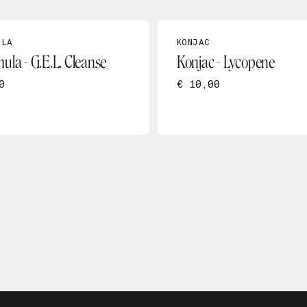
ULA
KONJAC
ula - G.E.L. Cleanse
Konjac - Lycopene
0
€ 10,00