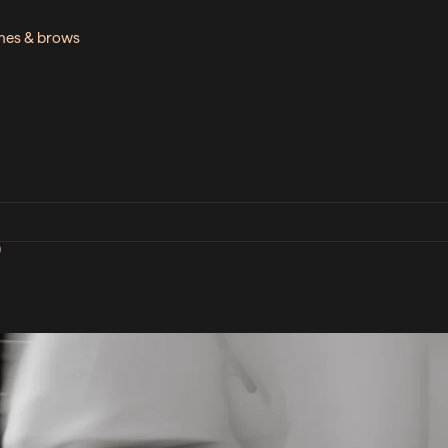
ashes & brows
D