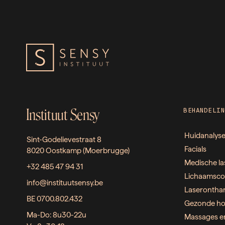
Instituut Sensy
BEHANDELIN
Huidanalys
Sint-Godelievestraat 8
Facials
8020 Oostkamp (Moerbrugge)
Medische la
+32 485 47 94 31
Lichaamsco
info@instituutsensy.be
Laserontha
BE 0700.802.432
Gezonde ho
Ma-Do: 8u30-22u
Massages e