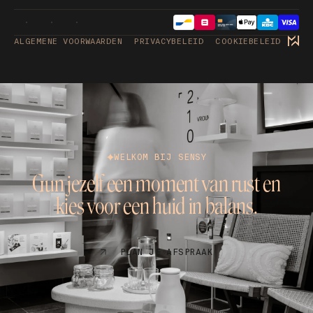
ALGEMENE VOORWAARDEN
PRIVACYBELEID
COOKIEBELEID
WELKOM BIJ SENSY
Gun jezelf een moment van rust en
kies voor een huid in balans.
PLAN JE AFSPRAAK