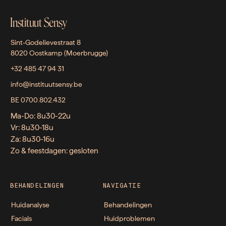
Instituut Sensy
Sint-Godelievestraat 8
8020 Oostkamp (Moerbrugge)
+32 485 47 94 31
info@instituutsensy.be
BE 0700.802.432
Ma-Do: 8u30-22u
Vr: 8u30-18u
Za: 8u30-16u
Zo & feestdagen: gesloten
BEHANDELINGEN
NAVIGATIE
Huidanalyse
Behandelingen
Facials
Huidproblemen