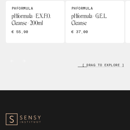
PHFORMULA
PHFORMULA
pHformula - E.X.F.O.
pHformula - G.E.L.
Cleanse - 200ml
Cleanse
€ 55,90
€ 37,00
[ DRAG TO EXPLORE ]