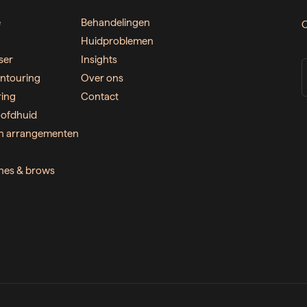
e
Behandelingen
O
Huidproblemen
ser
Insights
ntouring
Over ons
ring
Contact
ofdhuid
n arrangementen
ashes & brows