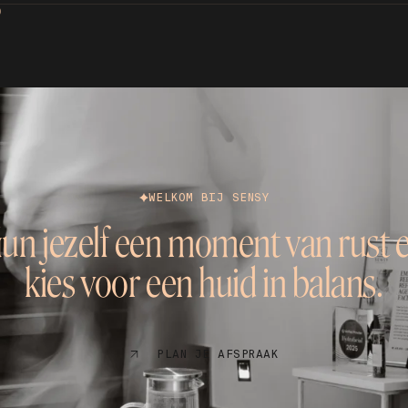
D
WELKOM BIJ SENSY
un jezelf een moment van rust 
kies voor een huid in balans.
PLAN JE AFSPRAAK