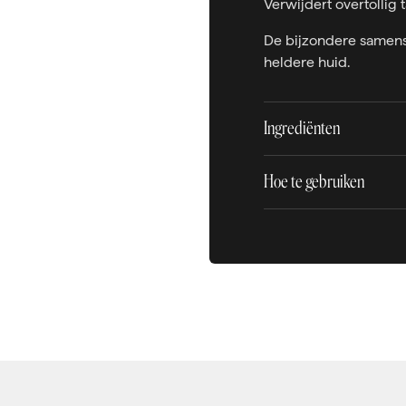
Verwijdert overtollig 
De bijzondere samens
heldere huid.
Ingrediënten
Hoe te gebruiken