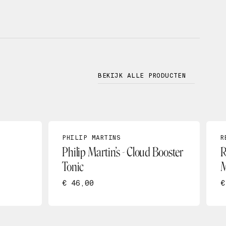
BEKIJK ALLE PRODUCTEN
PHILIP MARTINS
R
Philip Martin’s - Cloud Booster
R
Tonic
M
€ 46,00
€