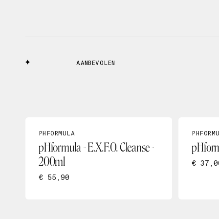
AANBEVOLEN
PHFORMULA
PHFORM
pHformula - E.X.F.O. Cleanse -
pHform
200ml
€ 37,0
€ 55,90