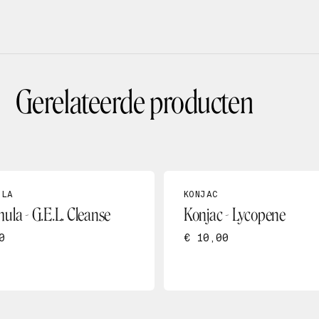
Gerelateerde producten
ULA
KONJAC
ula - G.E.L. Cleanse
Konjac - Lycopene
0
€ 10,00