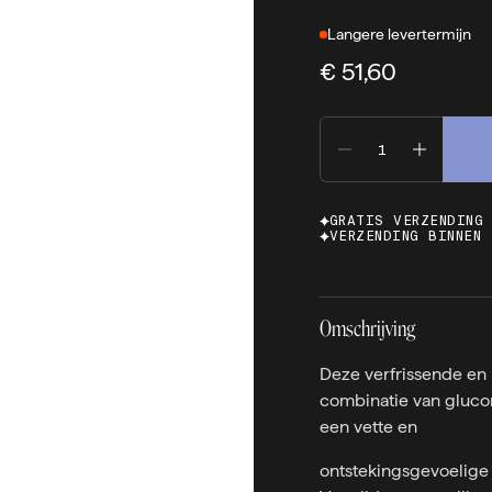
Langere levertermijn
€ 51,60
GRATIS VERZENDING
VERZENDING BINNEN 
Omschrijving
Deze verfrissende en 
combinatie van glucon
een vette en
ontstekingsgevoelige 