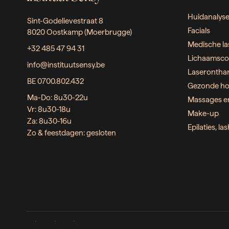
Huidanalys
Sint-Godelievestraat 8
Facials
8020 Oostkamp (Moerbrugge)
Medische la
+32 485 47 94 31
Lichaamsco
info@instituutsensy.be
Laserontha
BE 0700.802.432
Gezonde ho
Ma-Do: 8u30-22u
Massages e
Vr: 8u30-18u
Make-up
Za: 8u30-16u
Epilaties, l
Zo & feestdagen: gesloten